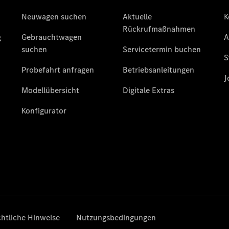
Privatkunden
Leasing
Gewerbekunden
Finanzierung
Privatkunden
Finanzierung
Gewerbekunden
Kurzfristig
verfügbare
Angebote
V-Klasse
V-Klasse
Marco Polo
Limousinen
Der
elektrische