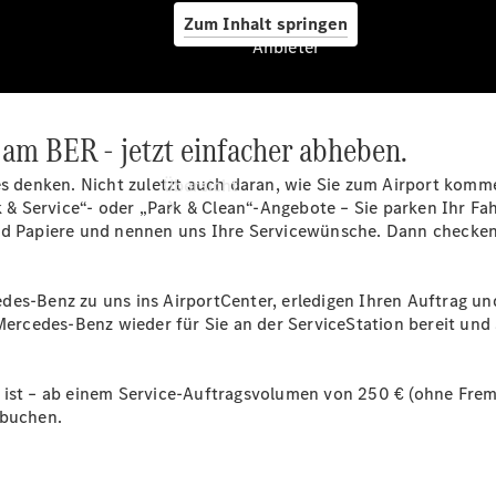
Zum Inhalt springen
Anbieter
am BER - jetzt einfacher abheben.
Anbieter
les denken. Nicht zuletzt auch daran, wie Sie zum Airport ko
Übersicht
rk & Service“- oder „Park & Clean“-Angebote – Sie parken Ihr F
nd Papiere und nennen uns Ihre Servicewünsche. Dann checken 
des-Benz zu uns ins AirportCenter, erledigen Ihren Auftrag un
 Mercedes-Benz wieder für Sie an der ServiceStation bereit und 
Startseite
Beratung
ist – ab einem Service-Auftragsvolumen von 250 € (ohne Fremdl
vereinbaren
 buchen.
Probefahrt
vereinbaren
Ansprechpartner