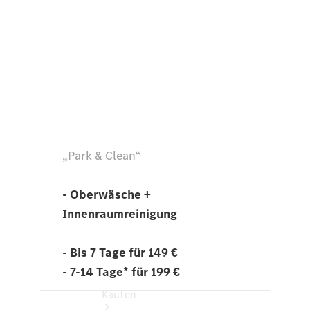
finden
Fahrzeug
konfigurieren
Gebrauchtwagen
suchen
Servicetermin
buchen
Tel: +49 30
/ 3901 - 00
Newsletter
abonnieren
Kaufen