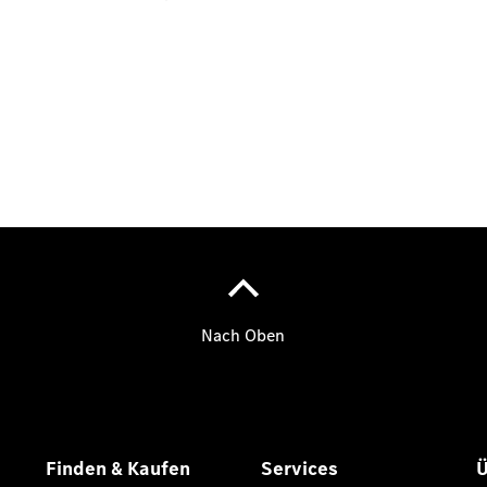
Übersicht
140 Jahre
Innovation
Mercedes-
Benz
Store
Neuwagenangebote
Best Deal
Leasing