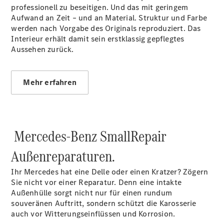
professionell zu beseitigen. Und das mit geringem
Extras
Aufwand an Zeit – und an Material. Struktur und Farbe
Van Uptime
werden nach Vorgabe des Originals reproduziert. Das
Monitor
Interieur erhält damit sein erstklassig gepflegtes
Onboard
Aussehen zurück.
Service App
Mercedes-
Benz
Mehr erfahren
Qualität
Mercedes-Benz SmallRepair
Außenreparaturen.
Ihr Mercedes hat eine Delle oder einen Kratzer? Zögern
Sie nicht vor einer Reparatur. Denn eine intakte
Übersicht
Außenhülle sorgt nicht nur für einen rundum
Original-
souveränen Auftritt, sondern schützt die Karosserie
Teile
auch vor Witterungseinflüssen und Korrosion.
Neufahrzeuggarantie