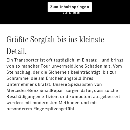
Zum Inhalt springen
Anbieter
Größte Sorgfalt bis ins kleinste
Übersicht
Finanzdienste
Detail.
Mercedes-
Benz Rent
Ein Transporter ist oft tagtäglich im Einsatz – und bringt
Reifen &
von so mancher Tour unvermeidliche Schäden mit. Vom
Kompletträder
Steinschlag, der die Sicherheit beeinträchtigt, bis zur
Schramme, die am Erscheinungsbild Ihres
Unternehmens kratzt. Unsere Spezialisten von
Mercedes-Benz SmallRepair sorgen dafür, dass solche
Beschädigungen effizient und kompetent ausgebessert
werden: mit modernsten Methoden und mit
besonderem Fingerspitzengefühl.
Reifen- und
Komplettradschutz