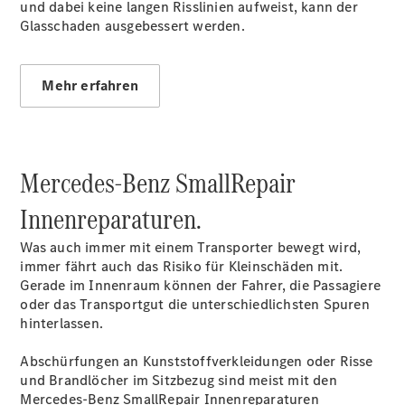
und dabei keine langen Risslinien aufweist, kann der
Suche
Glasschaden ausgebessert werden.
Mobilitätslösungen
Mehr erfahren
Übersicht
Mercedes-Benz SmallRepair
MobiloVan
Intelligente
Innenreparaturen.
Fahrzeugsteuerung
Was auch immer mit einem Transporter bewegt wird,
immer fährt auch das Risiko für Kleinschäden mit.
Gerade im Innenraum können der Fahrer, die Passagiere
oder das Transportgut die unterschiedlichsten Spuren
hinterlassen.
Abschürfungen an Kunststoffverkleidungen oder Risse
und Brandlöcher im Sitzbezug sind meist mit den
Übersicht
Mercedes-Benz SmallRepair Innenreparaturen
Digitale