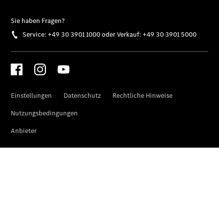
Ansprechpartner
Truck-Service
finden
Probefahrt
Kontaktformular
Jobs &
Karriere
Unternehmens
News
Standorte
Center
Spandau