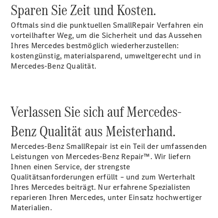
EU-
Sparen Sie Zeit und Kosten.
Reifenlabel
Transporter-
Oftmals sind die punktuellen SmallRepair Verfahren ein
Service
vorteilhafter Weg, um die Sicherheit und das Aussehen
Ihres Mercedes bestmöglich wiederherzustellen:
kostengünstig, materialsparend, umweltgerecht und in
Mercedes-Benz Qualität.
Verlassen Sie sich auf Mercedes-
Übersicht
Benz Qualität aus Meisterhand.
Unfallreparaturen
SmallRepair
Mercedes-Benz SmallRepair ist ein Teil der umfassenden
Rücknahme
Leistungen von Mercedes-Benz Repair™. Wir liefern
&
Ihnen einen Service, der strengste
Entsorgung
Qualitätsanforderungen erfüllt – und zum Werterhalt
Wartung
Ihres Mercedes beiträgt. Nur erfahrene Spezialisten
Reparatur
reparieren Ihren Mercedes, unter Einsatz hochwertiger
Service-
Materialien.
und