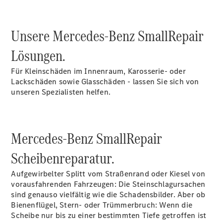
Garantie-
Pakete
Mobile
Unsere Mercedes-Benz SmallRepair
Service
Fleet
Lösungen.
Services
Elektrofahrzeug-
Für Kleinschäden im Innenraum, Karosserie- oder
Service
Lackschäden sowie Glasschäden - lassen Sie sich von
VanService
unseren Spezialisten helfen.
basic
Gebrauchtwagen
Mercedes-Benz SmallRepair
Scheibenreparatur.
Aufgewirbelter Splitt vom Straßenrand oder Kiesel von
Junge
vorausfahrenden Fahrzeugen: Die Steinschlagursachen
Sterne
sind genauso vielfältig wie die Schadensbilder. Aber ob
Junge Sterne-
Bienenflügel, Stern- oder Trümmerbruch: Wenn die
und
Scheibe nur bis zu einer bestimmten Tiefe getroffen ist
Gebrauchtwagen-