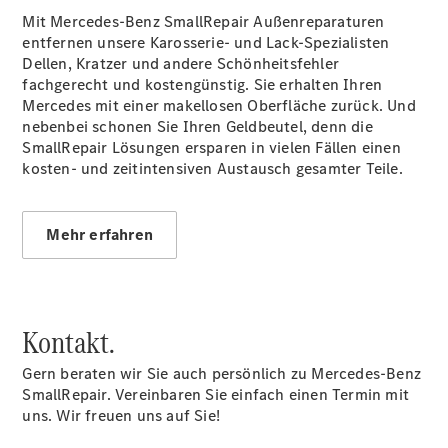
Online-
Mit Mercedes-Benz SmallRepair Außenreparaturen
Terminbuchung
entfernen unsere Karosserie- und Lack-Spezialisten
Pannen- &
Dellen, Kratzer und andere Schönheitsfehler
Schadenhilfe
fachgerecht und kostengünstig. Sie erhalten Ihren
Service für
Mercedes mit einer makellosen Oberfläche zurück. Und
Reisemobile
nebenbei schonen Sie Ihren Geldbeutel, denn die
Teile &
SmallRepair Lösungen ersparen in vielen Fällen einen
Zubehör
kosten- und zeitintensiven Austausch gesamter Teile.
Rückrufe &
Umrüstungen
Das neue
Mehr erfahren
Inklusionstaxi
Kontakt.
Gern beraten wir Sie auch persönlich zu Mercedes-Benz
SmallRepair. Vereinbaren Sie einfach einen Termin mit
uns. Wir freuen uns auf Sie!