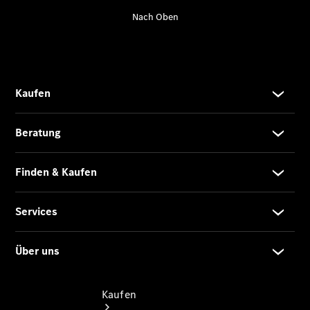
finden
Fahrzeug
konfigurieren
Gebrauchtwagen
suchen
Servicetermin
buchen
Tel: +49 30
/ 3901 - 00
Newsletter
abonnieren
Kaufen