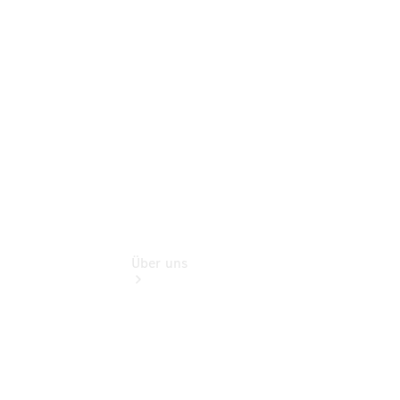
Store
Gebrauchtwagensuche
Finanzdienste
Digitale
Extras
Über uns