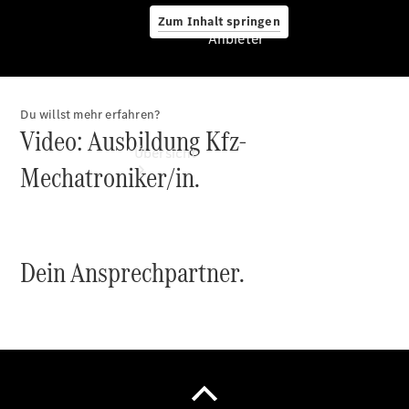
Zum Inhalt springen
Anbieter
Du willst mehr erfahren?
Anbieter
Video: Ausbildung Kfz-
Übersicht
Mechatroniker/in.
Dein Ansprechpartner.
Startseite
Beratung
vereinbaren
Probefahrt
vereinbaren
Ansprechpartner