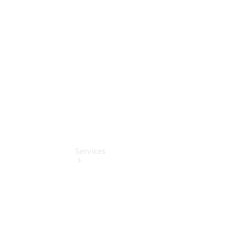
Komfortdienste
Verdeck-
Pflege-
Pakete
Pollenfilterung
Services