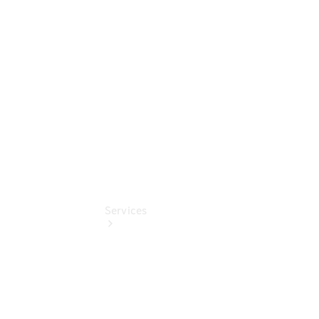
Komfortdienste
Verdeck-
Pflege-
Pakete
Pollenfilterung
Services