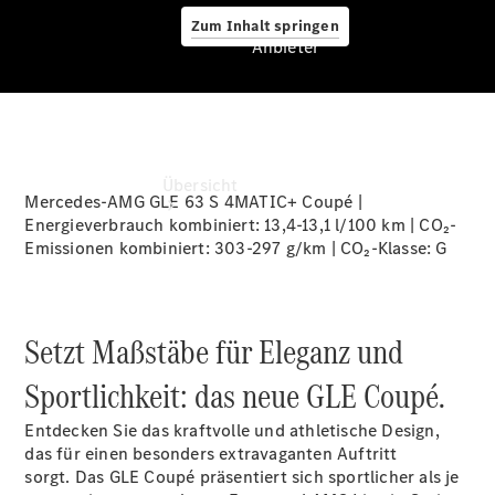
Zum Inhalt springen
Anbieter
Anbieter
Übersicht
Mercedes-AMG GLE 63 S 4MATIC+ Coupé |
Energieverbrauch kombiniert: 13,4-13,1 l/100 km | CO₂-
Emissionen kombiniert: 303-297 g/km | CO₂-Klasse:
G
Setzt Maßstäbe für Eleganz und
Startseite
Sportlichkeit: das neue GLE Coupé.
Beratung
vereinbaren
Entdecken Sie das kraftvolle und athletische Design,
Probefahrt
das für einen besonders extravaganten Auftritt
vereinbaren
sorgt. Das GLE Coupé präsentiert sich sportlicher als je
Ansprechpartner