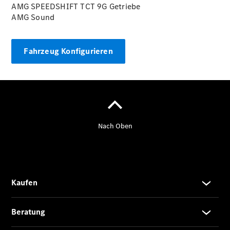
Privatkunden
AMG SPEEDSHIFT TCT 9G Getriebe
Leasing
AMG Sound
Gewerbekunden
Finanzierung
Privatkunden
Fahrzeug Konfigurieren
Finanzierung
Gewerbekunden
Kurzfristig
verfügbare
Angebote
V-Klasse
V-Klasse
Marco Polo
Limousinen
Der
elektrische