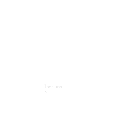
Store
Gebrauchtwagensuche
Finanzdienste
Digitale
Extras
Über uns