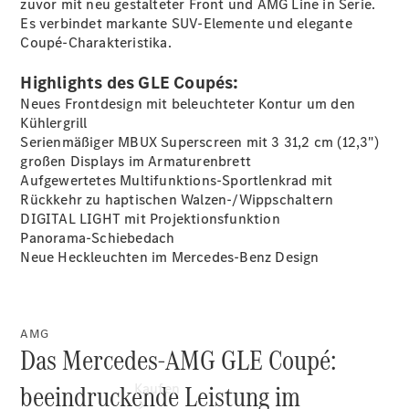
zuvor mit neu gestalteter Front und AMG Line in Serie.
finden
Es verbindet markante SUV-Elemente und elegante
Fahrzeug
Coupé-Charakteristika.
konfigurieren
Gebrauchtwagen
Highlights des GLE Coupés:
suchen
Servicetermin
Neues Frontdesign mit beleuchteter Kontur um den
buchen
Kühlergrill
Tel: +49 30
Serienmäßiger MBUX Superscreen mit 3 31,2 cm (12,3")
/ 3901 - 00
großen Displays im
Armaturenbrett
Newsletter
Aufgewertetes Multifunktions-Sportlenkrad mit
abonnieren
Rückkehr zu haptischen Walzen-/Wippschaltern
DIGITAL LIGHT mit
Projektionsfunktion
Panorama-Schiebedach
Neue Heckleuchten im Mercedes-Benz Design
AMG
Das Mercedes-AMG GLE Coupé:
beeindruckende Leistung im
Kaufen