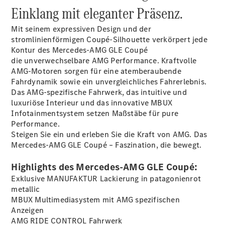
Einklang mit eleganter Präsenz.
Mit seinem expressiven Design und der
stromlinienförmigen Coupé-Silhouette verkörpert jede
Kontur des Mercedes-AMG GLE Coupé
die unverwechselbare AMG Performance. Kraftvolle
Übersicht
AMG-Motoren sorgen für eine atemberaubende
140 Jahre
Fahrdynamik sowie ein unvergleichliches Fahrerlebnis.
Innovation
Das AMG-spezifische Fahrwerk, das intuitive und
Mercedes-
luxuriöse Interieur und das innovative MBUX
Benz
Infotainmentsystem setzen Maßstäbe für pure
Store
Performance.
Neuwagenangebote
Steigen Sie ein und erleben Sie die Kraft von AMG. Das
Mercedes-AMG GLE Coupé – Faszination, die bewegt.
Highlights des Mercedes-AMG GLE Coupé:
Exklusive MANUFAKTUR Lackierung in patagonienrot
metallic
MBUX Multimediasystem mit AMG spezifischen
Best Deal
Anzeigen
Leasing
AMG RIDE CONTROL Fahrwerk