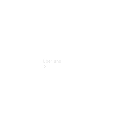
Extras
Über uns
Übersicht
Nachhaltigkeit
Kontakt