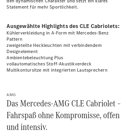
den dynamischen Charakter und setzt ein klares
Statement für mehr Sportlichkeit.
Ausgewählte Highlights des CLE Cabriolets:
Kühlerverkleidung in A-Form mit Mercedes-Benz
Pattern
Übersicht
zweigeteilte Heckleuchten mit verbindendem
140 Jahre
Designelement
Innovation
Ambientebeleuchtung
Plus
Mercedes-
vollautomatisches Stoff-Akustikverdeck
Benz
Multikontursitze mit integrierten
Lautsprechern
Store
Neuwagenangebote
AMG
Das Mercedes-AMG CLE Cabriolet –
Fahrspaß ohne Kompromisse, offen
Best Deal
und intensiv.
Leasing