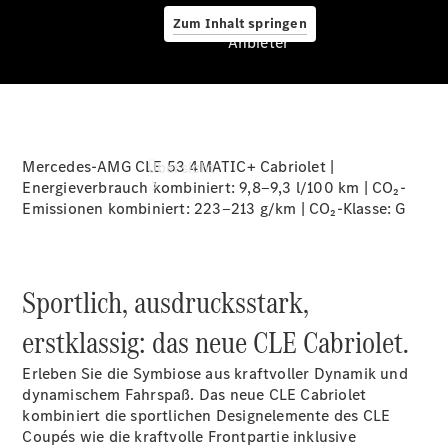
Zum Inhalt springen
Anbieter
Anbieter
Mercedes-AMG CLE 53 4MATIC+ Cabriolet |
Übersicht
Energieverbrauch kombiniert: 9,8‒9,3 l/100 km | CO₂-
Emissionen kombiniert: 223‒213 g/km | CO₂-Klasse:
G
Sportlich, ausdrucksstark,
Startseite
erstklassig: das neue CLE Cabriolet.
Beratung
vereinbaren
Erleben Sie die Symbiose aus kraftvoller Dynamik und
Probefahrt
dynamischem Fahrspaß. Das neue CLE Cabriolet
vereinbaren
kombiniert die sportlichen Designelemente des CLE
Ansprechpartner
Coupés wie die kraftvolle Frontpartie inklusive