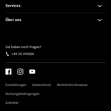
Mercedes-
Maybach S-
Klasse
SUVs
EQA –
elektrisch
EQE SUV –
elektrisch
EQS SUV –
elektrisch
G-Klasse –
elektrisch
Mercedes-
Maybach
EQS SUV –
elektrisch