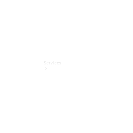
Pollenfilterung
Services
Übersicht
Serviceangebote
Reifen &
Kompletträder