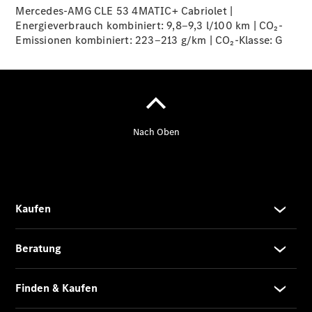
Mercedes-AMG CLE 53 4MATIC+ Cabriolet |
CLA mit EQ-
Energieverbrauch kombiniert: 9,8‒9,3 l/100 km | CO₂-
Technologie
Emissionen kombiniert: 223‒213 g/km | CO₂-Klasse:
Der neue
G
CLA
EQE
Limousine -
elektrisch
EQS
Limousine -
elektrisch
C-Klasse
Limousine
C-Klasse
Limousine -
elektrisch
E-Klasse
Limousine
S-Klasse
Limousine
S-Klasse
Lang