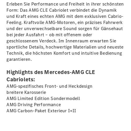
Privatkunden
Erleben Sie Performance und Freiheit in ihrer schönsten
Leasing
Form: Das AMG CLE Cabriolet verbindet die Dynamik
Gewerbekunden
und Kraft eines echten AMG mit dem exklusiven Cabrio-
Finanzierung
Feeling. Kraftvolle AMG-Motoren, ein präzises Fahrwerk
Privatkunden
und der unverwechselbare Sound sorgen für Gänsehaut
Finanzierung
bei jeder Ausfahrt – ob mit offenem oder
Gewerbekunden
geschlossenem Verdeck. Im Innenraum erwarten Sie
Kurzfristig
sportliche Details, hochwertige Materialien und neueste
verfügbare
Technik, die höchsten Komfort und intuitive Bedienung
Angebote
garantieren.
V-Klasse
V-Klasse
Highlights des Mercedes-AMG CLE
Marco Polo
Cabriolets:
Limousinen
AMG-spezifisches Front- und Heckdesign
breitere Karosserie
AMG Limited Edition Sondermodell
AMG Driving Performance
AMG Carbon-Paket Exterieur
I+II
Der
elektrische