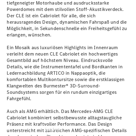
finden
tiefgeneigter Motorhaube und ausdrucksstarke
Fahrzeug
Powerdomes mit dem stilvollen Stoff-Akustikverdeck.
konfigurieren
Der CLE ist ein Cabriolet für alle, die sich
Gebrauchtwagen
herausragendes Design, dynamischen Fahrspaß und die
suchen
Möglichkeit, in Sekundenschnelle ein Freiheitsgefühl zu
Servicetermin
erlangen, wünschen.
buchen
Tel: +49 30
Ein Mosaik aus luxuriösen Highlights im Innenraum
/ 3901 - 00
verleiht dem neuen CLE Cabriolet ein hochwertiges
Newsletter
Gesamtbild auf höchstem Niveau. Eindrucksvolle
abonnieren
Details, wie die Instrumententafel und Bordkanten in
Ledernachbildung ARTICO in Nappaoptik, die
komfortablen Multikontursitze
sowie die erstklassigen
Klangwelten des
Burmester® 3D-Surround-
Soundsystems
sorgen für ein rundum einzigartiges
Fahrgefühl.
Auch als AMG erhältlich. Das Mercedes-AMG CLE
Cabriolet kombiniert selbstbewusste alltagstaugliche
Präsenz mit kraftvoller Performance. Das Design
Kaufen
unterstreicht mit zahlreichen AMG-spezifischen Details