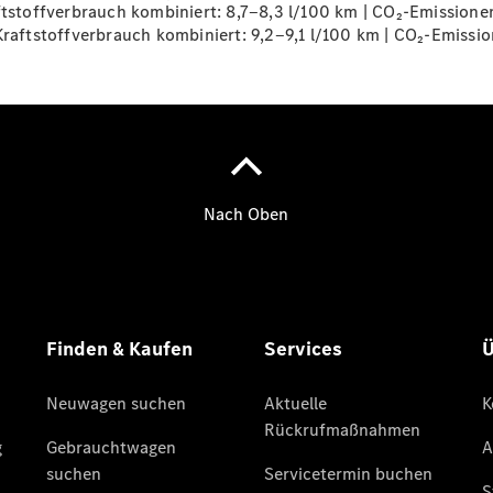
toffverbrauch kombiniert: 8,7‒8,3 l/100 km | CO₂-Emissionen
ftstoffverbrauch kombiniert: 9,2‒9,1 l/100 km | CO₂-Emissio
Übersicht
140 Jahre
Innovation
Mercedes-
Benz
Store
Neuwagenangebote
Best Deal
Leasing