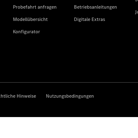
Privatkunden
Leasing
Gewerbekunden
Finanzierung
Privatkunden
Finanzierung
Gewerbekunden
Kurzfristig
verfügbare
Angebote
V-Klasse
V-Klasse
Marco Polo
Limousinen
Der
elektrische