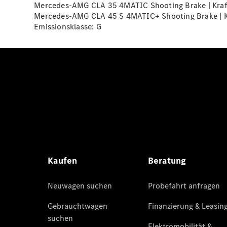
Mercedes-AMG CLA 35 4MATIC Shooting Brake | Krafts
Mercedes-AMG CLA 45 S 4MATIC+ Shooting Brake | Kra
Emissionsklasse:
G