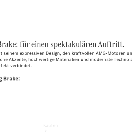
finden
Fahrzeug
konfigurieren
Gebrauchtwagen
suchen
Servicetermin
buchen
ke: für einen spektakulären Auftritt.
Tel: +49 30
/ 3901 - 00
t seinem expressiven Design, den kraftvollen AMG-Motoren un
Newsletter
iche Akzente, hochwertige Materialien und modernste Technol
abonnieren
rfekt verbindet.
g Brake:
Kaufen