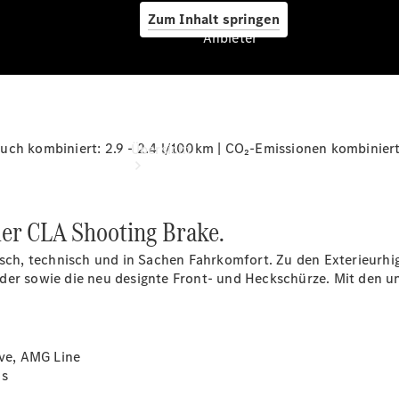
Zum Inhalt springen
Anbieter
Anbieter
uch kombiniert: 2.9 - 2.4 l/100km | CO₂-Emissionen kombiniert
Übersicht
der CLA Shooting Brake.
tisch, technisch und in Sachen Fahrkomfort. Zu den Exterieur
der sowie die neu designte Front- und Heckschürze. Mit den u
Startseite
Beratung
vereinbaren
Probefahrt
ive, AMG Line
vereinbaren
s
Ansprechpartner