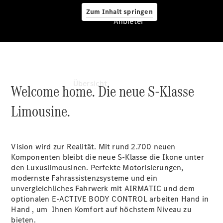
Zum Inhalt springen
Anbieter
Anbieter
Übersicht
Welcome home. Die neue S-Klasse
Limousine.
Vision wird zur Realität. Mit rund 2.700 neuen
Komponenten bleibt die neue S-Klasse die Ikone unter
Startseite
den Luxuslimousinen. Perfekte Motorisierungen,
Beratung
modernste Fahrassistenzsysteme und ein
vereinbaren
unvergleichliches Fahrwerk mit AIRMATIC und dem
Probefahrt
optionalen E-ACTIVE BODY
CONTROL
arbeiten Hand in
vereinbaren
Hand , um Ihnen Komfort auf höchstem Niveau zu
Ansprechpartner
bieten.