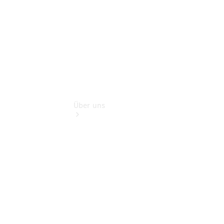
Extras
Über uns
Übersicht
Nachhaltigkeit
Kontakt