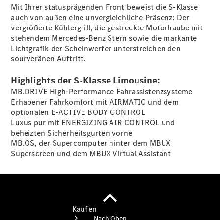
finden
Mit Ihrer statusprägenden Front beweist die S-Klasse
Fahrzeug
auch von außen eine unvergleichliche Präsenz: Der
konfigurieren
vergrößerte Kühlergrill, die gestreckte Motorhaube mit
Gebrauchtwagen
stehendem Mercedes-Benz Stern sowie die markante
suchen
Lichtgrafik der Scheinwerfer unterstreichen den
Servicetermin
sourveränen Auftritt.
buchen
Tel: +49 30
Highlights der S-Klasse Limousine:
/ 3901 - 00
MB.DRIVE High-Performance Fahrassistenzsysteme
Newsletter
Erhabener Fahrkomfort mit AIRMATIC und dem
abonnieren
optionalen E-ACTIVE BODY
CONTROL
Luxus pur mit ENERGIZING AIR
CONTROL
und
beheizten Sicherheitsgurten
vorne
MB.OS, der Supercomputer hinter dem MBUX
Superscreen und dem MBUX Virtual Assistant
Kaufen