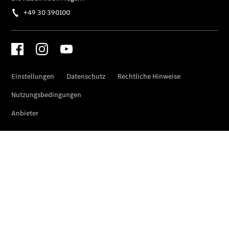
Privatkunden
Leasing
Gewerbekunden
Finanzierung
Privatkunden
Finanzierung
Gewerbekunden
Kurzfristig
verfügbare
Angebote
V-Klasse
V-Klasse
Marco Polo
Limousinen
Der
elektrische