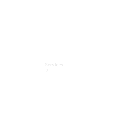
Pollenfilterung
Services
Übersicht
Serviceangebote
Reifen &
Kompletträder