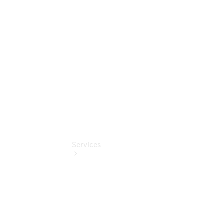
Komfortdienste
Verdeck-
Pflege-
Pakete
Pollenfilterung
Services