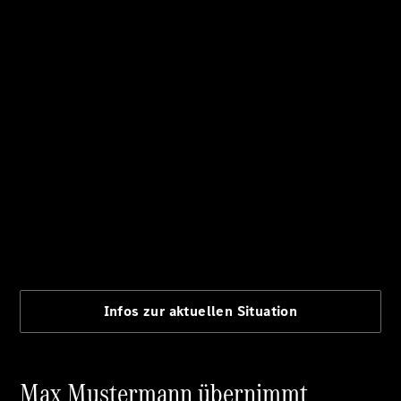
Privatkunden
Leasing
Gewerbekunden
Finanzierung
Privatkunden
Finanzierung
Gewerbekunden
Kurzfristig
verfügbare
Angebote
V-Klasse
V-Klasse
Marco Polo
Limousinen
Der
elektrische