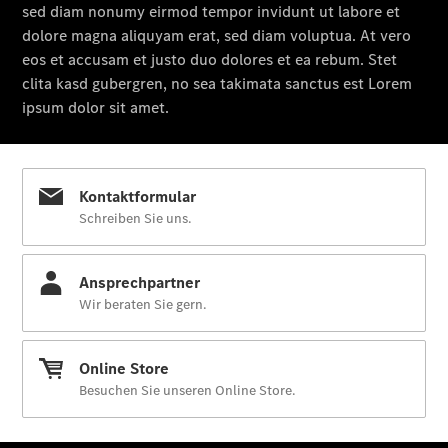
Brake
CLA
Shooting
Brake
C-Klasse T-
Modell
E-Klasse T-
Modell
Kompaktwagen
A-Klasse
Kompaktlimousine
B-Klasse
Coupés