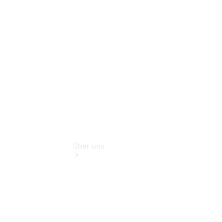
Store
Gebrauchtwagensuche
Finanzdienste
Digitale
Extras
Über uns