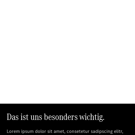
G-Klasse
T-Modelle
/ Kombis
Der
brandneue
CLA
Shooting
Brake
Der
elektrische
CLA
Shooting