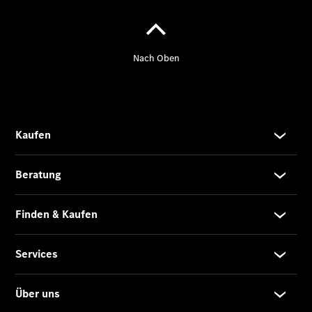
CLA Coupé
CLE Coupé
Mercedes-
AMG GT
Coupé
Mercedes-
AMG GT 4-
Türer
Coupé
Cabriolets
&
Roadster