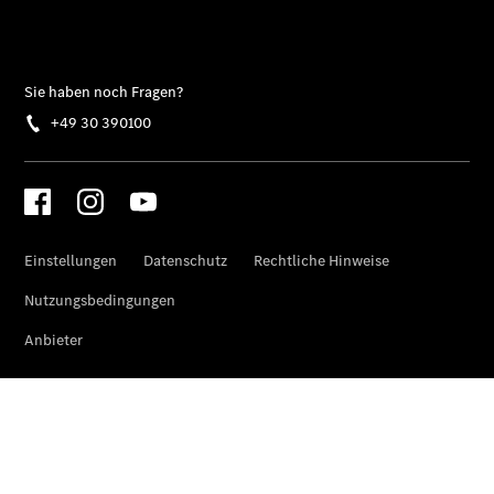
CLE
Cabriolet
Mercedes-
AMG SL
Roadster
Mercedes-
Maybach SL
Monogram
Series
Grand
Limousine