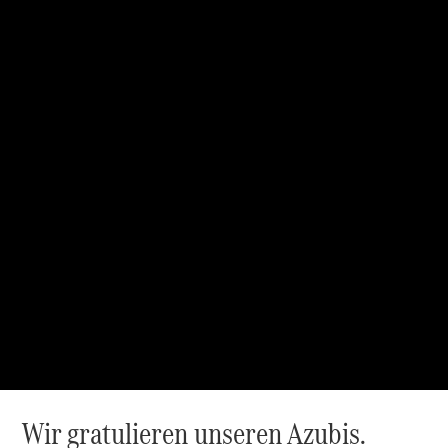
Mercedes-
Maybach S-
Klasse
SUVs
Der neue
GLA
Der neue
elektrische
GLA
EQA –
elektrisch
EQE SUV –
elektrisch
EQS SUV –
elektrisch
G-Klasse –