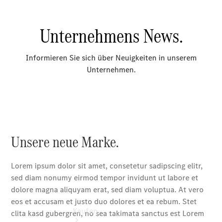
finden
Fahrzeug
konfigurieren
Gebrauchtwagen
suchen
Servicetermin
buchen
Tel: +49 30
/ 3901 - 00
Newsletter
abonnieren
Kaufen