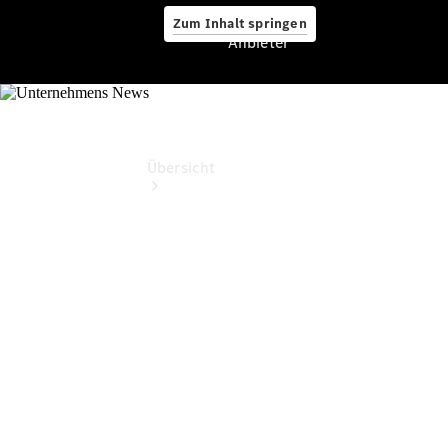
Zum Inhalt springen
Anbieter
Anbieter
Übersicht
Startseite
Beratung
vereinbaren
Probefahrt
vereinbaren
Ansprechpartner